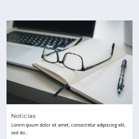
As
oc
ia
do
s
Noticias
Lorem ipsum dolor sit amet, consectetur adipiscing elit,
sed do...