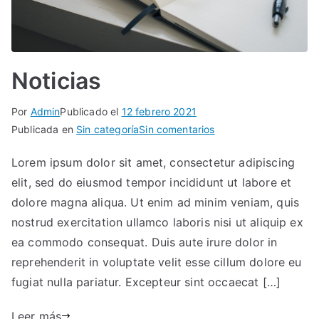
As
oc
Noticias
ia
Por
Admin
Publicado el
12 febrero 2021
Publicada en
Sin categoría
Sin comentarios
do
Lorem ipsum dolor sit amet, consectetur adipiscing
s
elit, sed do eiusmod tempor incididunt ut labore et
dolore magna aliqua. Ut enim ad minim veniam, quis
nostrud exercitation ullamco laboris nisi ut aliquip ex
ea commodo consequat. Duis aute irure dolor in
reprehenderit in voluptate velit esse cillum dolore eu
fugiat nulla pariatur. Excepteur sint occaecat […]
Leer más